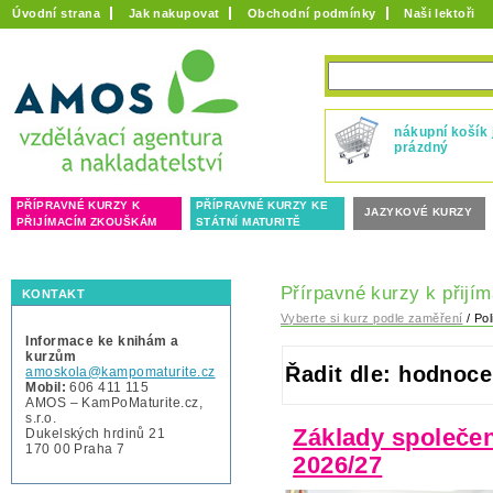
Úvodní strana
Jak nakupovat
Obchodní podmínky
Naši lektoři
nákupní košík 
prázdný
PŘÍPRAVNÉ KURZY K
PŘÍPRAVNÉ KURZY KE
JAZYKOVÉ KURZY
PŘIJÍMACÍM ZKOUŠKÁM
STÁTNÍ MATURITĚ
Přírpavné kurzy k přijí
KONTAKT
Vyberte si kurz podle zaměření
/ Pol
Informace ke knihám a
kurzům
Řadit dle: hodnoce
amoskola@kampomaturite.cz
Mobil:
606 411 115
AMOS – KamPoMaturite.cz,
s.r.o.
Základy společen
Dukelských hrdinů 21
170 00 Praha 7
2026/27