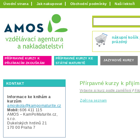
Úvodní strana
Jak nakupovat
Obchodní podmínky
Naši lektoři
nákupní košík 
prázdný
PŘÍPRAVNÉ KURZY K
PŘÍPRAVNÉ KURZY KE
JAZYKOVÉ KURZY
PŘIJÍMACÍM ZKOUŠKÁM
STÁTNÍ MATURITĚ
Přírpavné kurzy k přijím
KONTAKT
Vyberte si kurz podle zaměření
/
Fil
Informace ke knihám a
Zpět na seznam
kurzům
amoskola@kampomaturite.cz
Mobil:
606 411 115
AMOS – KamPoMaturite.cz,
s.r.o.
Dukelských hrdinů 21
170 00 Praha 7