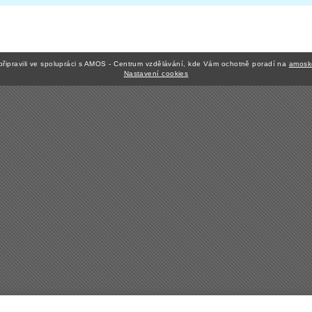
připravili ve spolupráci s AMOS - Centrum vzdělávání, kde Vám ochotně poradí na
amosk
Nastavení cookies