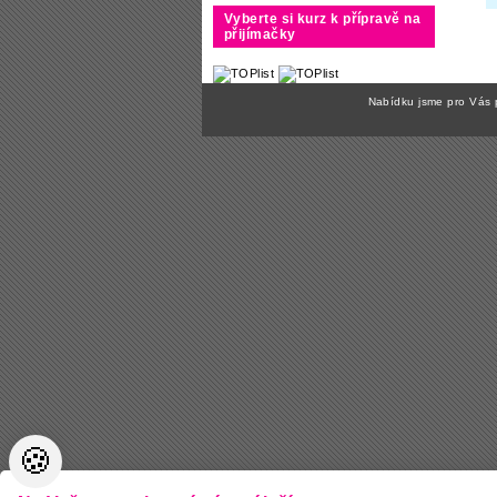
Vyberte si kurz k přípravě na
přijímačky
Nabídku jsme pro Vás 
🍪