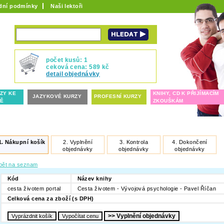
dní podmínky
Naši lektoři
počet kusů: 1
ceková cena: 589 kč
detail objednávky
ZY KE
KNIHY, CD K PŘIJÍMACÍM
JAZYKOVÉ KURZY
PROFESNÍ KURZY
TĚ
ZKOUŠKÁM
1.
Nákupní košík
2.
Vyplnění
3.
Kontrola
4.
Dokončení
objednávky
objednávky
objednávky
pět na seznam
Kód
Název knihy
cesta životem portal
Cesta životem - Vývojová psychologie - Pavel Říčan
Celková cena za zboží (s DPH)