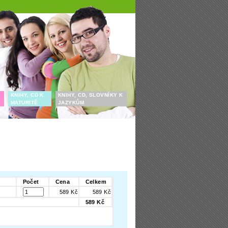
KNIHY, CD K
KNIHY, CD, SLOVNÍKY K
MATURITĚ
JAZYKŮM
Počet
Cena
Celkem
589 Kč
589 Kč
589 Kč