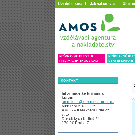
Úvodní strana
Jak nakupovat
Obcho
PŘÍPRAVNÉ KURZY K
PŘÍPRAVNÉ KUR
PŘIJÍMACÍM ZKOUŠKÁM
STÁTNÍ MATURI
KONTAKT
Informace ke knihám a
kurzům
Z
amoskola@kampomaturite.cz
Mobil:
606 411 115
AMOS – KamPoMaturite.cz,
s.r.o.
Dukelských hrdinů 21
170 00 Praha 7