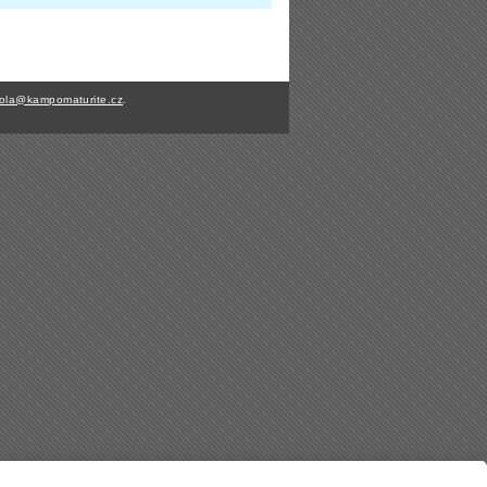
ola@kampomaturite.cz
.