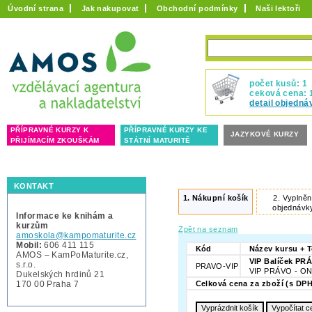
Úvodní strana
Jak nakupovat
Obchodní podmínky
Naši lektoři
počet kusů: 1
ceková cena: 
detail objedná
PŘÍPRAVNÉ KURZY K
PŘÍPRAVNÉ KURZY KE
JAZYKOVÉ KURZY
PŘIJÍMACÍM ZKOUŠKÁM
STÁTNÍ MATURITĚ
KONTAKT
1.
Nákupní košík
2.
Vyplněn
objednávk
Informace ke knihám a
kurzům
Zpět na seznam
amoskola@kampomaturite.cz
Mobil:
606 411 115
Kód
Název kursu + 
AMOS – KamPoMaturite.cz,
VIP Balíček PRÁ
s.r.o.
PRAVO-VIP
VIP PRÁVO - ONL
Dukelských hrdinů 21
170 00 Praha 7
Celková cena za zboží (s DPH