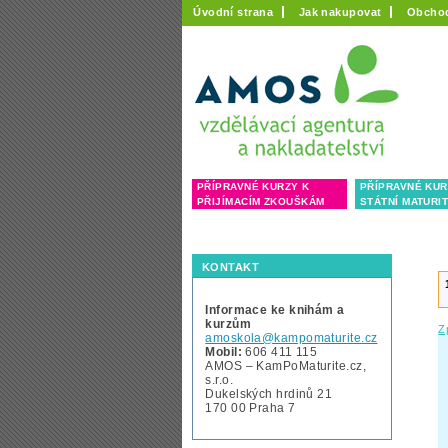
Úvodní strana
Jak nakupovat
Obcho
PŘÍPRAVNÉ KURZY K
PŘÍPRAVNÉ KUR
PŘIJÍMACÍM ZKOUŠKÁM
STÁTNÍ MATURI
KONTAKT
Informace ke knihám a
kurzům
Z
amoskola@kampomaturite.cz
Mobil:
606 411 115
AMOS – KamPoMaturite.cz,
s.r.o.
Dukelských hrdinů 21
170 00 Praha 7