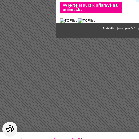
Vyberte si kurz k přípravě na
přijímačky
Nabídku jsme pro Vás 
🍪