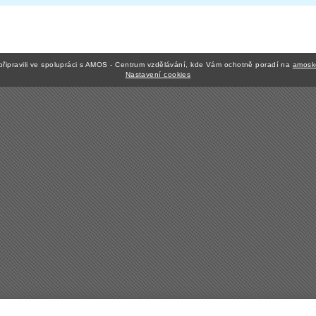
připravili ve spolupráci s AMOS - Centrum vzdělávání, kde Vám ochotně poradí na
amosk
Nastavení cookies