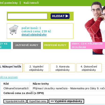
dní podmínky
Naši lektoři
počet kusů: 1
ceková cena: 239 kč
detail objednávky
ZY KE
KNIHY, CD K PŘIJÍMACÍM
JAZYKOVÉ KURZY
PROFESNÍ KURZY
TĚ
ZKOUŠKÁM
1.
Nákupní košík
2.
Vyplnění
3.
Kontrola
4.
Dokončení
objednávky
objednávky
objednávky
pět na seznam
Kód
Název knihy
CMnanečistomat9zš
Přijímací zkoušky nanečisto - Matematika pro žáky 9. roč
Celková cena za zboží (s DPH)