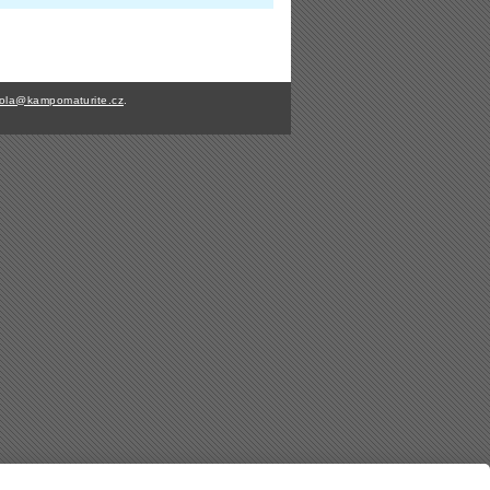
ola@kampomaturite.cz
.