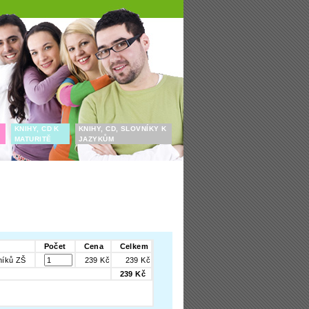
KNIHY, CD K
KNIHY, CD, SLOVNÍKY K
MATURITĚ
JAZYKŮM
Počet
Cena
Celkem
níků ZŠ
239 Kč
239 Kč
239 Kč