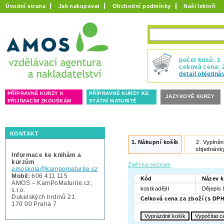
Úvodní strana
Jak nakupovat
Obchodní podmínky
Naši lektoři
počet kusů: 1
ceková cena: 
detail objedná
PŘÍPRAVNÉ KURZY K
PŘÍPRAVNÉ KURZY KE
JAZYKOVÉ KURZY
PŘIJÍMACÍM ZKOUŠKÁM
STÁTNÍ MATURITĚ
KONTAKT
1.
Nákupní košík
2.
Vyplněn
objednávk
Informace ke knihám a
kurzům
Zpět na seznam
amoskola@kampomaturite.cz
Mobil:
606 411 115
Kód
Název k
AMOS – KamPoMaturite.cz,
kostkadějII
Dějepis 
s.r.o.
Dukelských hrdinů 21
Celková cena za zboží (s DPH
170 00 Praha 7