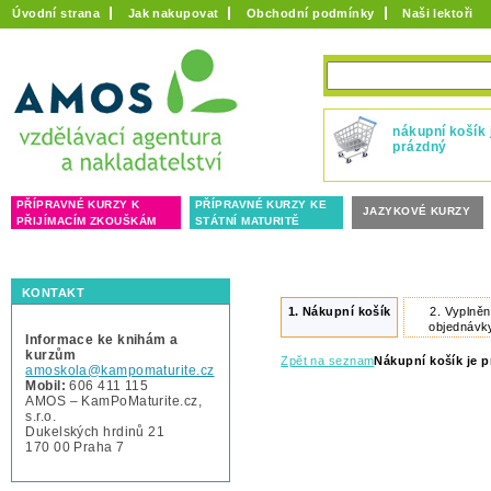
Úvodní strana
Jak nakupovat
Obchodní podmínky
Naši lektoři
nákupní košík 
prázdný
PŘÍPRAVNÉ KURZY K
PŘÍPRAVNÉ KURZY KE
JAZYKOVÉ KURZY
PŘIJÍMACÍM ZKOUŠKÁM
STÁTNÍ MATURITĚ
KONTAKT
1.
Nákupní košík
2.
Vyplněn
objednávk
Informace ke knihám a
kurzům
Zpět na seznam
Nákupní košík je 
amoskola@kampomaturite.cz
Mobil:
606 411 115
AMOS – KamPoMaturite.cz,
s.r.o.
Dukelských hrdinů 21
170 00 Praha 7